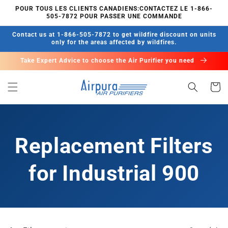
et
POUR TOUS LES CLIENTS CANADIENS:CONTACTEZ LE 1-866-
passer
505-7872 POUR PASSER UNE COMMANDE
au
contenu
Contact us at 1-866-505-7872 to get wildfire discount on units
only for the areas affected by wildfires.
Take Expert Advice to choose the Air Purifier you need
Panier
Replacement Filters
for Industrial 900