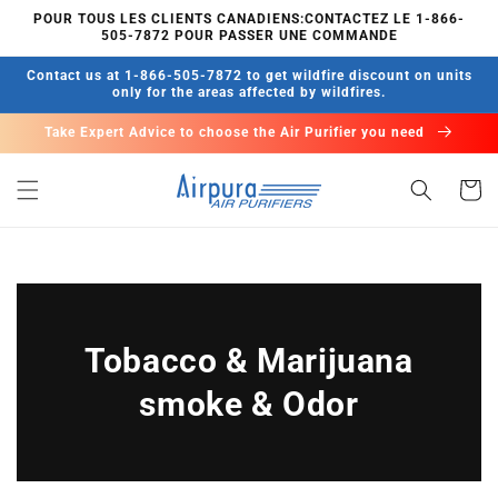
et
POUR TOUS LES CLIENTS CANADIENS:CONTACTEZ LE 1-866-
passer
505-7872 POUR PASSER UNE COMMANDE
au
contenu
Contact us at 1-866-505-7872 to get wildfire discount on units
only for the areas affected by wildfires.
Take Expert Advice to choose the Air Purifier you need
Panier
Tobacco & Marijuana
smoke & Odor