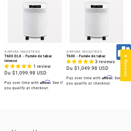
Distributeur :
Distributeur :
AIRPURA INDUSTRIES
AIRPURA INDUSTRIES
T600 DLX - Fumée de tabac
T600 - Fumée de tabac
★ Reviews
intense
3 reviews
1 review
Prix
Du
$1,049.98 USD
Prix
Du
$1,099.98 USD
habituel
Affirm
Pay over time with
. See if
habituel
Affirm
Pay over time with
. See if
you qualify at checkout.
you qualify at checkout.