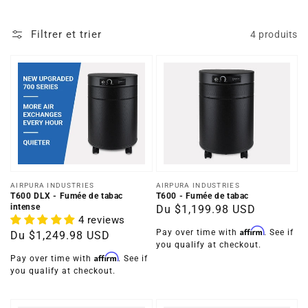
Filtrer et trier
4 produits
Distributeur :
Distributeur :
AIRPURA INDUSTRIES
AIRPURA INDUSTRIES
T600 DLX - Fumée de tabac
T600 - Fumée de tabac
intense
Prix
Du
$1,199.98 USD
4 reviews
habituel
Affirm
Pay over time with
. See if
Prix
Du
$1,249.98 USD
you qualify at checkout.
habituel
Affirm
Pay over time with
. See if
you qualify at checkout.