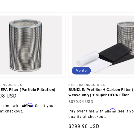
Vente
uteur :
Distributeur :
 INDUSTRIES
AIRPURA INDUSTRIES
PA Filter (Particle Filtration)
BUNDLE: Prefilter + Carbon Filter 
weave only) + Super HEPA Filter
98 USD
Prix
Prix
$379.94 USD
uel
Affirm
r time with
. See if you
habituel
soldé
Affirm
 at checkout.
Pay over time with
. See if y
qualify at checkout.
$299.98 USD