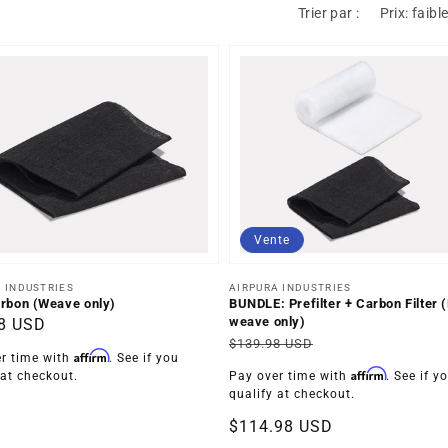
Trier par :
Vente
uteur :
Distributeur :
 INDUSTRIES
AIRPURA INDUSTRIES
rbon (Weave only)
BUNDLE: Prefilter + Carbon Filter 
weave only)
8 USD
Prix
Prix
$139.98 USD
uel
Affirm
r time with
. See if you
habituel
soldé
Affirm
 at checkout.
Pay over time with
. See if y
qualify at checkout.
$114.98 USD