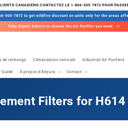
CLIENTS CANADIENS:CONTACTEZ LE 1-866-505-7872 POUR PASS
6-505-7872 to get wildfire discount on units only for the areas aff
Take Expert Advice to choose the Air Purifier you need
es de rechange
Climatisation centrale
Industrial Air Purifiers
y Guide
À propos d'Airpura
Contact
ement Filters for H614