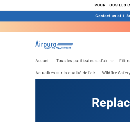
et
POUR TOUS LES 
passer
au
Contact us at 1-86
contenu
Accueil
Tous les purificateurs d'air
Filtr
Actualités sur la qualité de l'air
Wildfire Safet
Replac