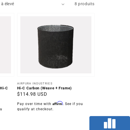
8 produits
Distributeur :
AIRPURA INDUSTRIES
Hi-C Carbon (Weave + Frame)
(Hi-C
Prix
$114.98 USD
habituel
Affirm
Pay over time with
. See if you
qualify at checkout.
ou