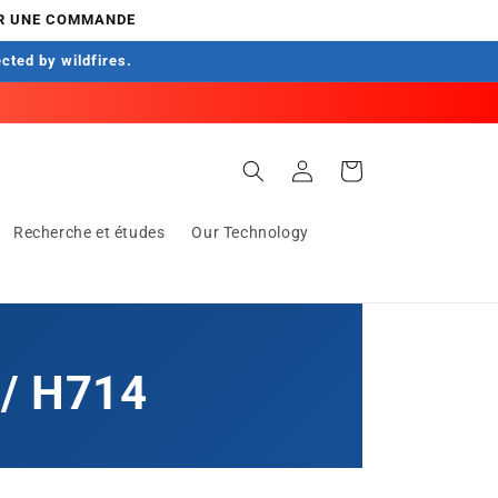
ER UNE COMMANDE
ected by wildfires.
Connexion
Panier
Recherche et études
Our Technology
 / H714