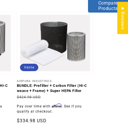
Compare
Products
★ Reviews
Vente
Distributeur :
AIRPURA INDUSTRIES
BUNDLE: Prefilter + Carbon Filter (Hi-C
(Hi-C
weave + Frame) + Super HEPA Filter
Prix
Prix
$424.98 USD
habituel
soldé
Affirm
Pay over time with
. See if you
ou
qualify at checkout.
$334.98 USD