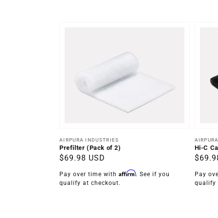
Distributeur :
Distrib
AIRPURA INDUSTRIES
AIRPURA
Prefilter (Pack of 2)
Hi-C Ca
Prix
$69.98 USD
Prix
$69.9
habituel
habit
Affirm
Pay over time with
. See if you
Pay ove
qualify at checkout.
qualify