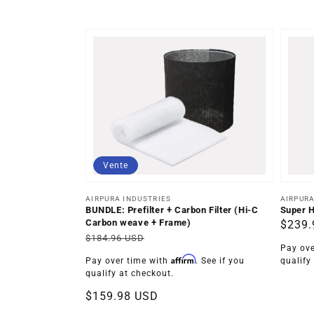
Vente
Distributeur :
Distrib
AIRPURA INDUSTRIES
AIRPURA
BUNDLE: Prefilter + Carbon Filter (Hi-C
Super HE
Carbon weave + Frame)
Prix
$239.
Prix
Prix
$184.96 USD
habit
Pay ove
habituel
soldé
Affirm
Pay over time with
. See if you
qualify
qualify at checkout.
$159.98 USD